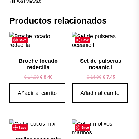
POST VIEWS:
0
Productos relacionados
Save
Save
Broche tocado
Set de pulseras
redecilla
oceanic I
€
14,00
€
8,40
€
14,90
€
7,45
Añadir al carrito
Añadir al carrito
Save
Save