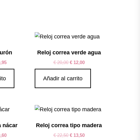
turón
Reloj correa verde agua
,95
€
20,00
€
12,00
ito
Añadir al carrito
a nácar
Reloj correa tipo madera
,60
€
22,50
€
13,50