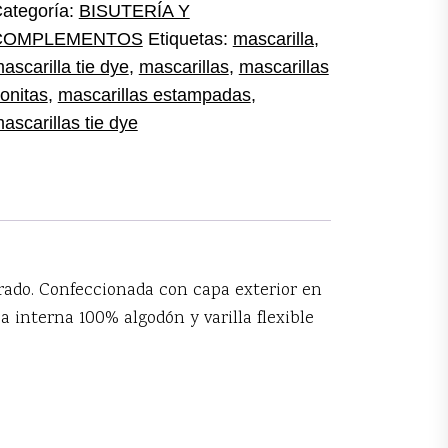
antidad
ategoría:
BISUTERÍA Y
COMPLEMENTOS
Etiquetas:
mascarilla
,
ascarilla tie dye
,
mascarillas
,
mascarillas
onitas
,
mascarillas estampadas
,
ascarillas tie dye
porado. Confeccionada con capa exterior en
a interna 100% algodón y varilla flexible