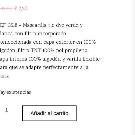
12,00
€
7,20
EF: 3518 –
Mascarilla tie dye verde y
lanca con filtro incorporado.
onfeccionada con capa exterior en 100%
lgodón, filtro TNT 100% polipropileno,
apa interna 100% algodón y varilla flexible
ara que se adapte perfectamente a la
ariz.
ay existencias
ascarilla
Añadir al carrito
ie
ye
erde