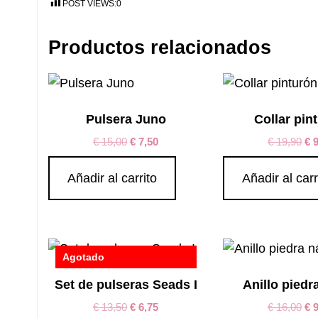
POST VIEWS:
0
Productos relacionados
Pulsera Juno
Collar pin
€
15,00
€
7,50
€
19,90
€
9
Añadir al carrito
Añadir al carr
Agotado
Set de pulseras Seads I
Anillo piedr
€
13,50
€
6,75
€
16,00
€
9