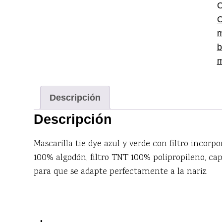
c
C
m
b
m
Descripción
Descripción
Mascarilla tie dye azul y verde con filtro incor
100% algodón, filtro TNT 100% polipropileno, cap
para que se adapte perfectamente a la nariz.