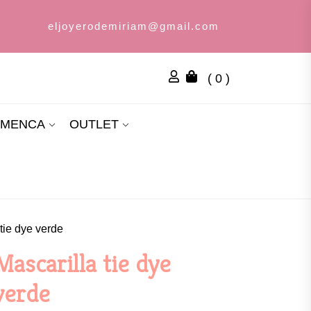
eljoyerodemiriam@gmail.com
( 0 )
AMENCA
OUTLET
 tie dye verde
Mascarilla tie dye
verde