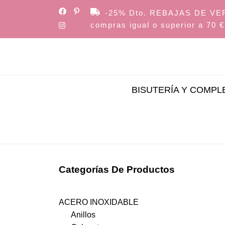
Skip
-25% Dto. REBAJAS DE VERAN
to
compras igual o superior a 70 €
the
content
BISUTERÍA Y COMP
Categorías De Productos
ACERO INOXIDABLE
Anillos