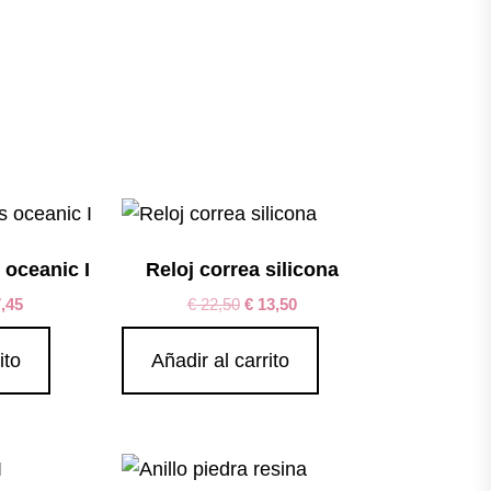
 oceanic I
Reloj correa silicona
,45
€
22,50
€
13,50
ito
Añadir al carrito