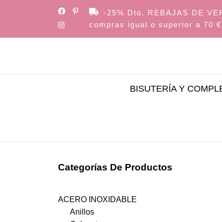
Skip
-25% Dto. REBAJAS DE VERAN
to
compras igual o superior a 70 €
the
content
BISUTERÍA Y COMP
Categorías De Productos
ACERO INOXIDABLE
Anillos