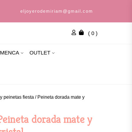
eljoyerodemiriam@gmail.com
( 0 )
AMENCA
OUTLET
y peinetas fiesta
/ Peineta dorada mate y
Peineta dorada mate y
cristal