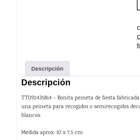
d
m
y
c
C
c
f
Descripción
Descripción
TT092435814 – Bonita peineta de fiesta fabricada
una peineta para recogidos o semirecogidos decor
blancos.
Medida aprox: 10 x 7,5 cm