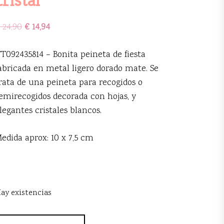
24,90
€
14,94
T092435814 – Bonita peineta de fiesta
abricada en metal ligero dorado mate. Se
rata de una peineta para recogidos o
emirecogidos decorada con hojas, y
legantes cristales blancos.
edida aprox: 10 x 7,5 cm
ay existencias
eineta