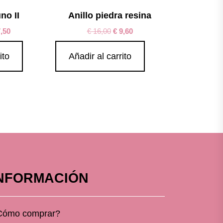
no II
Anillo piedra resina
,50
€
16,00
€
9,60
ito
Añadir al carrito
NFORMACIÓN
Cómo comprar?