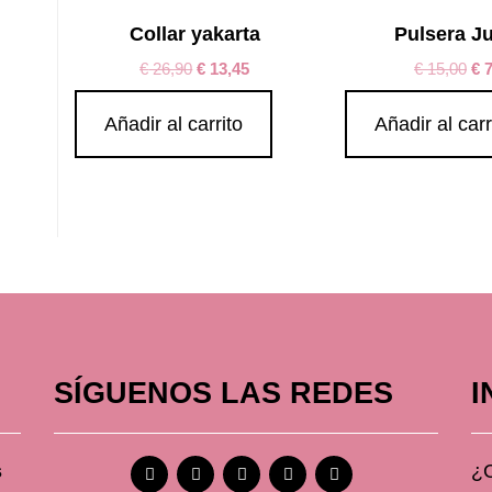
Collar yakarta
Pulsera Ju
€
26,90
€
13,45
€
15,00
€
7
Añadir al carrito
Añadir al carr
SÍGUENOS LAS REDES
I
s
¿