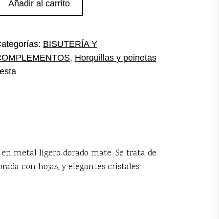
Añadir al carrito
orada
ate
ristal
ategorías:
BISUTERÍA Y
antidad
COMPLEMENTOS
,
Horquillas y peinetas
iesta
 en metal ligero dorado mate. Se trata de
ada con hojas, y elegantes cristales