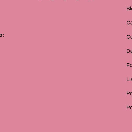
Bl
Ca
o:
C
De
Fo
Li
Po
Po