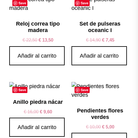
Save
Save
Reloj correa tipo
Set de pulseras
madera
oceanic I
€
22,50
€
13,50
€
14,90
€
7,45
Añadir al carrito
Añadir al carrito
Save
Save
Anillo piedra nácar
Pendientes flores
€
16,00
€
9,60
verdes
€
10,00
€
5,00
Añadir al carrito