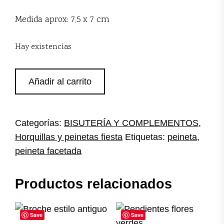
Medida aprox: 7,5 x 7 cm
Hay existencias
Peineta
Añadir al carrito
piedras
y
cristales
cantidad
Categorías:
BISUTERÍA Y COMPLEMENTOS
,
Horquillas y peinetas fiesta
Etiquetas:
peineta
,
peineta facetada
Productos relacionados
Save
Save