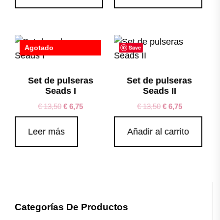
Agotado
Save
Save
Set de pulseras
Set de pulseras
Seads I
Seads II
€
13,50
€
6,75
€
13,50
€
6,75
Leer más
Añadir al carrito
Categorías De Productos