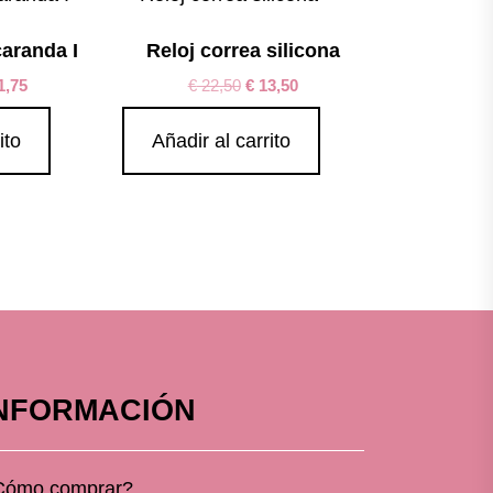
caranda I
Reloj correa silicona
1,75
€
22,50
€
13,50
ito
Añadir al carrito
NFORMACIÓN
Cómo comprar?