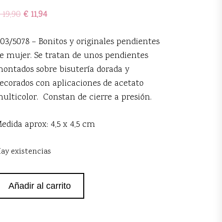
19,90
€
11,94
03/5078 – Bonitos y originales pendientes
e mujer. Se tratan de unos pendientes
ontados sobre bisutería dorada y
ecorados con aplicaciones de acetato
ulticolor. Constan de cierre a presión.
edida aprox: 4,5 x 4,5 cm
ay existencias
endientes
Añadir al carrito
cetato
ulticolor
antidad