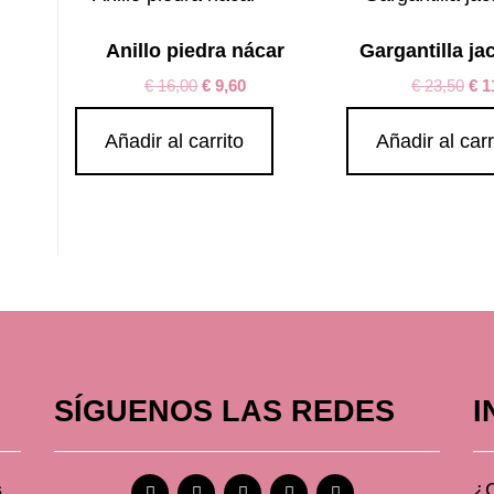
Anillo piedra nácar
Gargantilla ja
€
16,00
€
9,60
€
23,50
€
1
Añadir al carrito
Añadir al carr
SÍGUENOS LAS REDES
I
s
¿