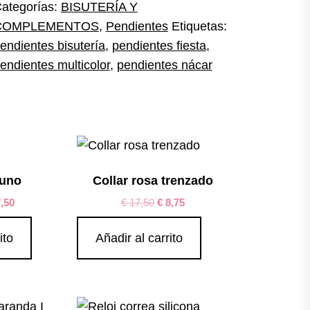
ategorías:
BISUTERÍA Y
COMPLEMENTOS
,
Pendientes
Etiquetas:
endientes bisutería
,
pendientes fiesta
,
endientes multicolor
,
pendientes nácar
Juno
Collar rosa trenzado
,50
€
17,50
€
8,75
ito
Añadir al carrito