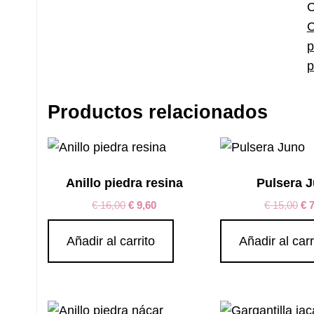
C
p
p
Productos relacionados
Anillo piedra resina
Pulsera 
€
16,00
€
9,60
€
15,00
€
7
Añadir al carrito
Añadir al carr