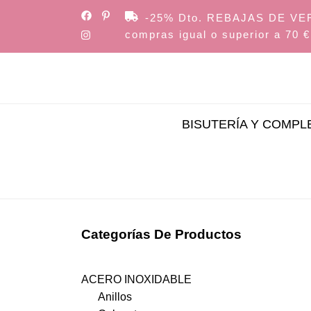
Skip
-25% Dto. REBAJAS DE VERAN
to
compras igual o superior a 70 €
the
content
BISUTERÍA Y COMP
Categorías De Productos
ACERO INOXIDABLE
Anillos