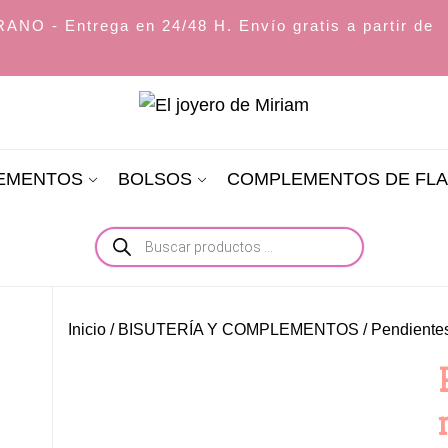
O - Entrega en 24/48 H. Envío gratis a partir de
El
joyero
LEMENTOS
BOLSOS
COMPLEMENTOS DE FL
de
Miriam
Búsqueda
de
productos
Inicio
/
BISUTERÍA Y COMPLEMENTOS
/
Pendiente