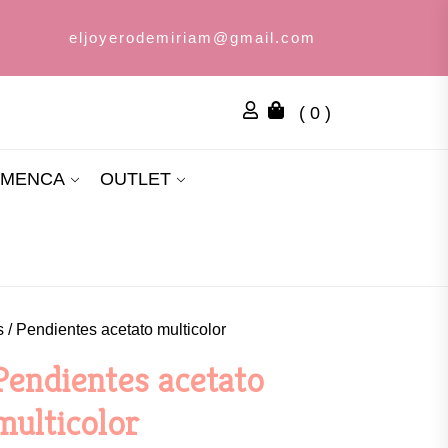
eljoyerodemiriam@gmail.com
( 0 )
AMENCA
OUTLET
s
/ Pendientes acetato multicolor
Pendientes acetato
multicolor