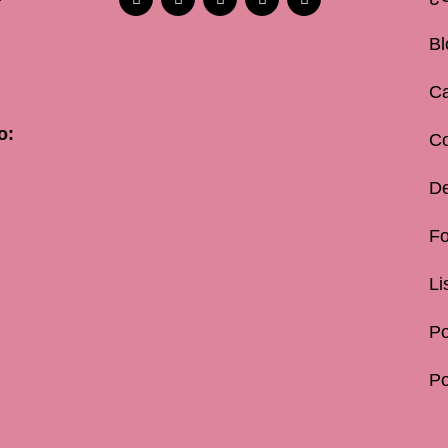
Bl
Ca
o:
C
De
Fo
Li
Po
Po