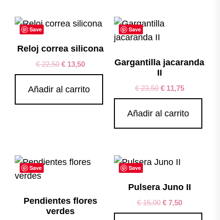
Save
Save
Reloj correa silicona
Gargantilla jacaranda
€
22,50
€
13,50
II
€
23,50
€
11,75
Añadir al carrito
Añadir al carrito
Save
Save
Pulsera Juno II
Pendientes flores
€
15,00
€
7,50
verdes