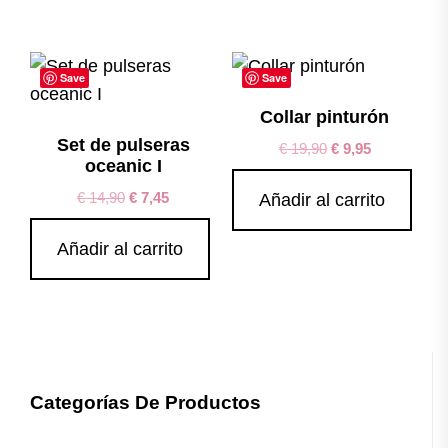
Save
Save
Collar pinturón
Set de pulseras
€
19,90
€
9,95
oceanic I
€
14,90
€
7,45
Añadir al carrito
Añadir al carrito
Categorías De Productos