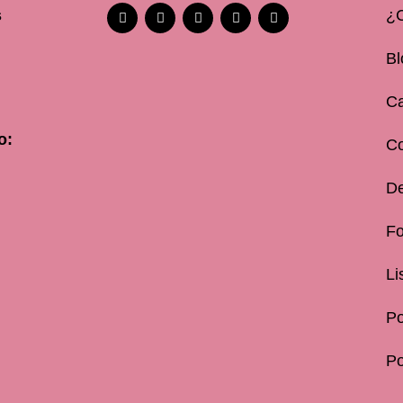
s
¿
Bl
Ca
o:
C
De
Fo
Li
Po
Po