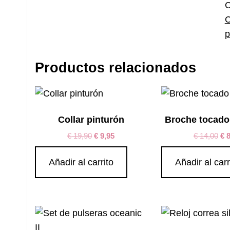
C
p
Productos relacionados
Collar pinturón
Broche tocado 
€
19,90
€
9,95
€
14,00
€
8
Añadir al carrito
Añadir al carr