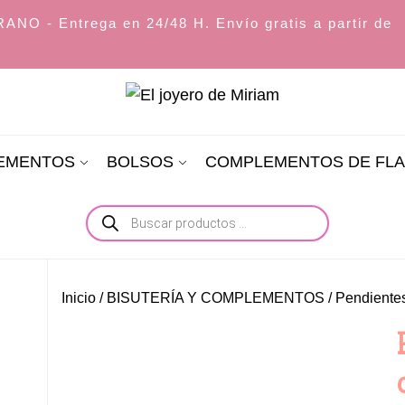
O - Entrega en 24/48 H. Envío gratis a partir de
El
joyero
LEMENTOS
BOLSOS
COMPLEMENTOS DE FL
de
Miriam
Búsqueda
de
productos
Inicio
/
BISUTERÍA Y COMPLEMENTOS
/
Pendiente