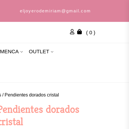
eljoyerodemiriam@gmail.com
( 0 )
AMENCA
OUTLET
s
/ Pendientes dorados cristal
Pendientes dorados
cristal