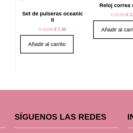
Reloj correa 
Set de pulseras oceanic
€
22,50
€
1
II
€
14,90
€
7,45
Añadir al carr
Añadir al carrito
SÍGUENOS LAS REDES
I