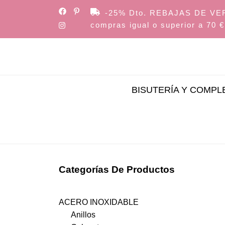
Skip
-25% Dto. REBAJAS DE VERAN
to
compras igual o superior a 70 €
the
content
BISUTERÍA Y COMP
Categorías De Productos
ACERO INOXIDABLE
Anillos