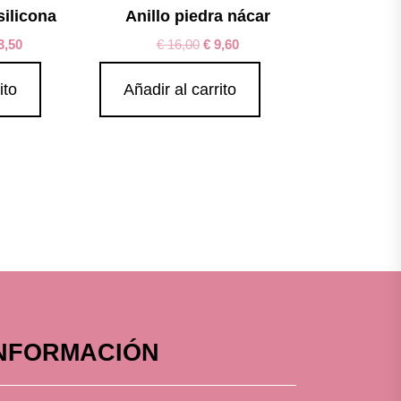
silicona
Anillo piedra nácar
3,50
€
16,00
€
9,60
ito
Añadir al carrito
NFORMACIÓN