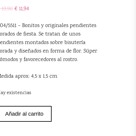
19,90
€
11,94
04/5511 – Bonitos y originales pendientes
orados de fiesta. Se tratan de unos
endientes montados sobre bisutería
orada y diseñados en forma de flor. Súper
ómodos y favorecedores al rostro.
edida aprox: 4,5 x 1,5 cm
ay existencias
endientes
Añadir al carrito
orados
ristal
antidad