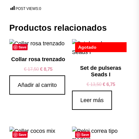
POST VIEWS:
0
Productos relacionados
Save
Agotado
Save
Collar rosa trenzado
Set de pulseras
€
17,50
€
8,75
Seads I
€
13,50
€
6,75
Añadir al carrito
Leer más
Save
Save