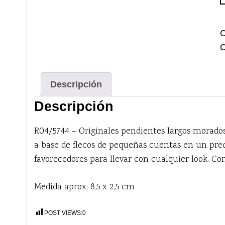
l
c
c
C
Descripción
Descripción
R04/5744 – Originales pendientes largos morados
a base de flecos de pequeñas cuentas en un pre
favorecedores para llevar con cualquier look. Con
Medida aprox: 8,5 x 2,5 cm
POST VIEWS:
0