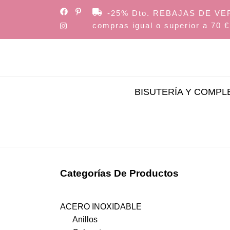
Skip
-25% Dto. REBAJAS DE VERAN
to
compras igual o superior a 70 €
the
content
BISUTERÍA Y COMP
Categorías De Productos
ACERO INOXIDABLE
Anillos