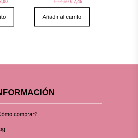
2,00
€
14,90
€
7,45
ito
Añadir al carrito
NFORMACIÓN
Cómo comprar?
og