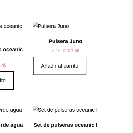
Pulsera Juno
s oceanic
€
15,00
€
7,50
,45
Añadir al carrito
ito
erde agua
Set de pulseras oceanic I