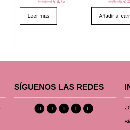
€
13,50
€
6,75
€
20,00
€
1
Leer más
Añadir al carr
SÍGUENOS LAS REDES
I
s
¿
Bl