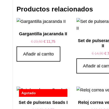
Productos relacionados
Gargantilla jacaranda II
Set de pulsera
€
23,50
€
11,75
II
€
14,90
€
7
Añadir al carrito
Añadir al carr
Agotado
Set de pulseras Seads I
Reloj correa v