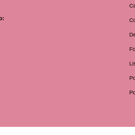
Ca
o:
C
De
Fo
Li
Po
Po