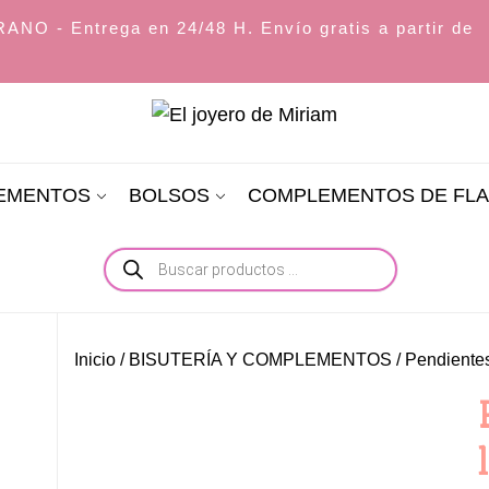
O - Entrega en 24/48 H. Envío gratis a partir de
El
joyero
LEMENTOS
BOLSOS
COMPLEMENTOS DE FL
de
Miriam
Búsqueda
de
productos
Inicio
/
BISUTERÍA Y COMPLEMENTOS
/
Pendiente