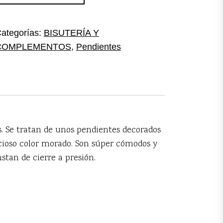
argos
uentas
antidad
ategorías:
BISUTERÍA Y
COMPLEMENTOS
,
Pendientes
. Se tratan de unos pendientes decorados
cioso color morado. Son súper cómodos y
stan de cierre a presión.