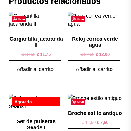
Productos relacionados
Save
Save
Gargantilla jacaranda
Reloj correa verde
II
agua
€
23,50
€
11,75
€
20,00
€
12,00
Añadir al carrito
Añadir al carrito
Agotado
Save
Save
Broche estilo antiguo
Set de pulseras
€
12,50
€
7,50
Seads I