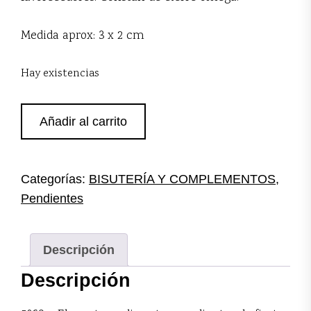
Medida aprox: 3 x 2 cm
Hay existencias
Pendientes
Añadir al carrito
naranjas
cierre
omega
cantidad
Categorías:
BISUTERÍA Y COMPLEMENTOS
,
Pendientes
Descripción
Descripción