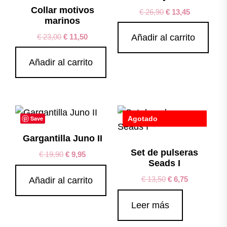
Collar motivos
€
26,90
€
13,45
marinos
€
23,00
€
11,50
Añadir al carrito
Añadir al carrito
Save
Agotado
Save
Gargantilla Juno II
Set de pulseras
€
19,90
€
9,95
Seads I
€
13,50
€
6,75
Añadir al carrito
Leer más