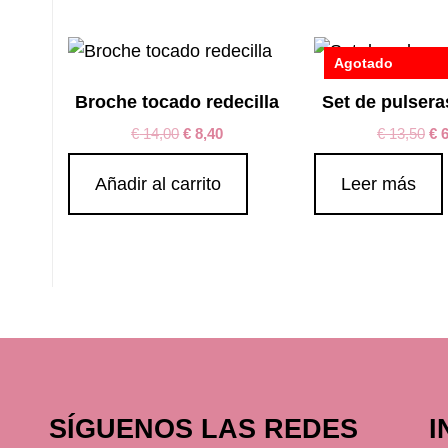
Agotado
Broche tocado redecilla
Set de pulsera
€
14,00
€
8,40
€
13,50
€
6
Añadir al carrito
Leer más
SÍGUENOS LAS REDES
I