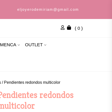
eljoyerodemiriam@gmail.com
( 0 )
AMENCA
OUTLET
s
/ Pendientes redondos multicolor
Pendientes redondos
multicolor