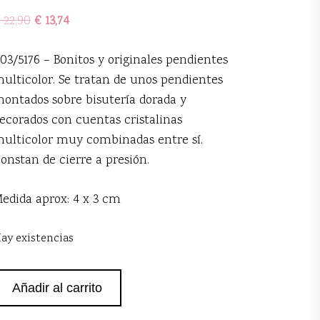
22,90
€
13,74
03/5176 – Bonitos y originales pendientes
ulticolor. Se tratan de unos pendientes
ontados sobre bisutería dorada y
ecorados con cuentas cristalinas
ulticolor muy combinadas entre sí.
onstan de cierre a presión.
edida aprox: 4 x 3 cm
ay existencias
endientes
Añadir al carrito
edondos
ulticolor