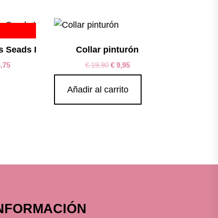
s Seads I
Collar pinturón
,75
€
19,90
€
9,95
Añadir al carrito
NFORMACIÓN