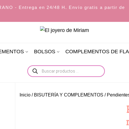
O - Entrega en 24/48 H. Envío gratis a partir de
El
joyero
LEMENTOS
BOLSOS
COMPLEMENTOS DE FL
de
Miriam
Búsqueda
de
productos
Inicio
/
BISUTERÍA Y COMPLEMENTOS
/
Pendiente