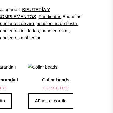
antidad
ategorías:
BISUTERÍA Y
COMPLEMENTOS
,
Pendientes
Etiquetas:
endientes de aro
,
pendientes de fiesta
,
endientes invitadas
,
pendientes m
,
endientes multicolor
caranda I
Collar beads
1,75
€
23,90
€
11,95
ito
Añadir al carrito