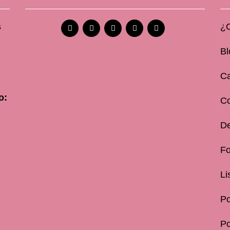
s
¿
Bl
Ca
o:
C
De
Fo
Li
Po
Po