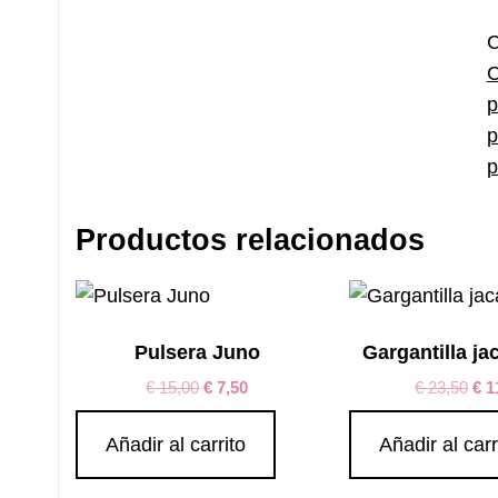
c
C
p
p
p
Productos relacionados
Pulsera Juno
Gargantilla ja
€
15,00
€
7,50
€
23,50
€
1
Añadir al carrito
Añadir al carr