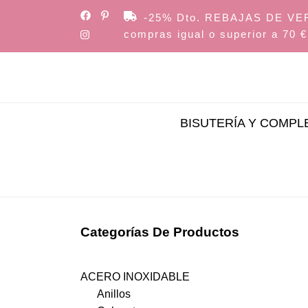
Skip
-25% Dto. REBAJAS DE VERAN
to
compras igual o superior a 70 €
the
content
BISUTERÍA Y COMP
Categorías De Productos
ACERO INOXIDABLE
Anillos