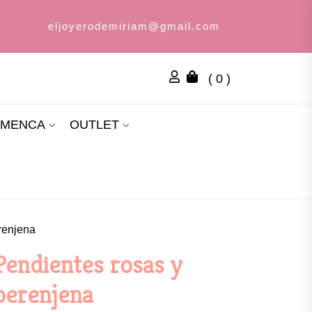
eljoyerodemiriam@gmail.com
( 0 )
AMENCA
OUTLET
renjena
Pendientes rosas y
berenjena