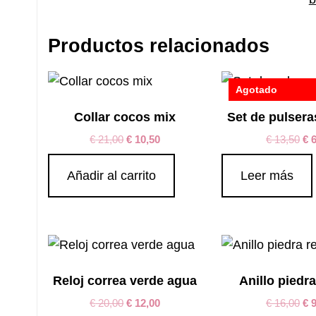
Productos relacionados
Agotado
Collar cocos mix
Set de pulsera
€
21,00
€
10,50
€
13,50
€
6
Añadir al carrito
Leer más
Reloj correa verde agua
Anillo piedr
€
20,00
€
12,00
€
16,00
€
9