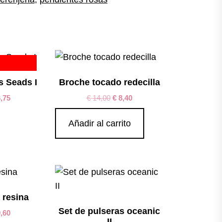
s Seads I
Broche tocado redecilla
,75
€
14,00
€
8,40
Añadir al carrito
a resina
Set de pulseras oceanic
,60
II