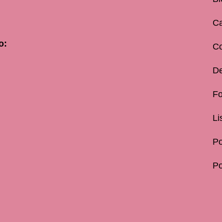
Ca
o:
C
De
Fo
Li
Po
Po