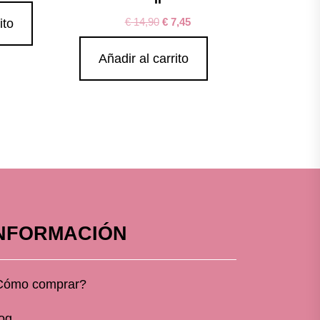
€
14,90
€
7,45
ito
Añadir al carrito
NFORMACIÓN
Cómo comprar?
og