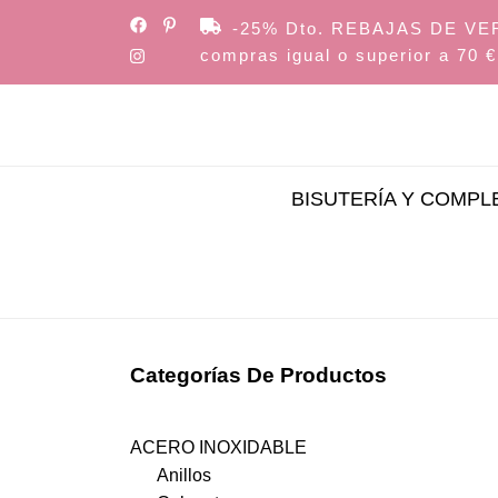
Skip
-25% Dto. REBAJAS DE VERAN
to
compras igual o superior a 70 €
the
content
BISUTERÍA Y COMP
Categorías De Productos
ACERO INOXIDABLE
Anillos