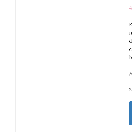
€
R
m
d
c
b
M
S