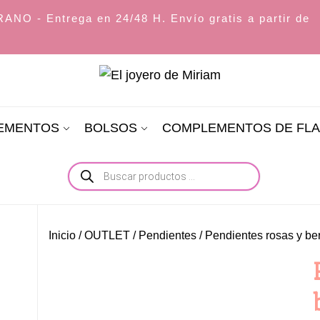
O - Entrega en 24/48 H. Envío gratis a partir de
El
joyero
LEMENTOS
BOLSOS
COMPLEMENTOS DE FL
de
Miriam
Búsqueda
de
productos
Inicio
/
OUTLET
/
Pendientes
/ Pendientes rosas y be