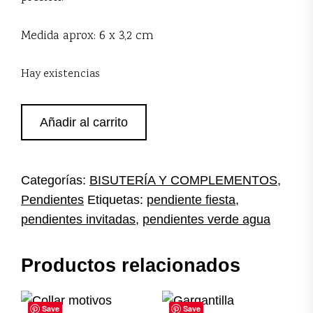
Medida aprox: 6 x 3,2 cm
Hay existencias
Pendientes
Añadir al carrito
verde
agua
nacarados
cantidad
Categorías:
BISUTERÍA Y COMPLEMENTOS
,
Pendientes
Etiquetas:
pendiente fiesta
,
pendientes invitadas
,
pendientes verde agua
Productos relacionados
Save
Save