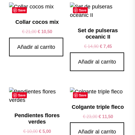
Save
Save
Collar cocos mix
Set de pulseras
€
21,00
€
10,50
oceanic II
€
14,90
€
7,45
Añadir al carrito
Añadir al carrito
Save
Save
Colgante triple fleco
Pendientes flores
€
23,00
€
11,50
verdes
€
10,00
€
5,00
Añadir al carrito