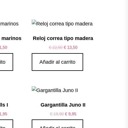
s marinos
Reloj correa tipo madera
1,50
€
22,50
€
13,50
ito
Añadir al carrito
ls I
Gargantilla Juno II
1,95
€
19,90
€
9,95