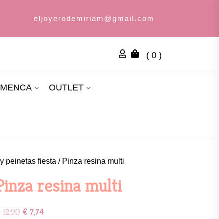
eljoyerodemiriam@gmail.com
( 0 )
AMENCA
OUTLET
y peinetas fiesta
/ Pinza resina multi
Pinza resina multi
12,90
€
7,74