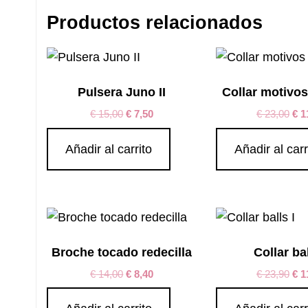
Productos relacionados
Pulsera Juno II
Collar motivo
€
15,00
€
7,50
€
23,00
€
1
Añadir al carrito
Añadir al carr
Broche tocado redecilla
Collar bal
€
14,00
€
8,40
€
23,90
€
1