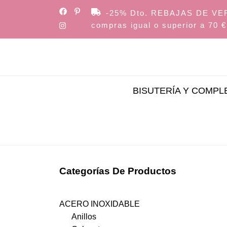
Skip
-25% Dto. REBAJAS DE VERAN
to
compras igual o superior a 70 €
the
content
BISUTERÍA Y COMP
Categorías De Productos
ACERO INOXIDABLE
Anillos