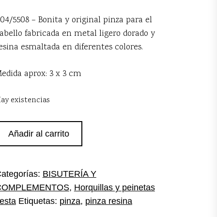
04/5508 – Bonita y original pinza para el
abello fabricada en metal ligero dorado y
esina esmaltada en diferentes colores.
edida aprox: 3 x 3 cm
ay existencias
inza
Añadir al carrito
esina
ulti
antidad
ategorías:
BISUTERÍA Y
COMPLEMENTOS
,
Horquillas y peinetas
iesta
Etiquetas:
pinza
,
pinza resina