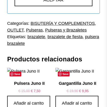
Categorías:
BISUTERÍA Y COMPLEMENTOS
,
OUTLET
,
Pulseras
,
Pulseras y Brazaletes
Etiquetas:
brazalete
,
brazalete de fiesta
,
pulsera
brazalete
Productos relacionados
Save
Save
Pulsera Juno II
Gargantilla Juno II
€
15,00
€
7,50
€
19,90
€
9,95
Añadir al carrito
Añadir al carrito