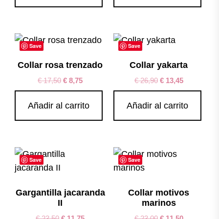
Save
Save
Collar rosa trenzado
Collar yakarta
€
17,50
€
8,75
€
26,90
€
13,45
Añadir al carrito
Añadir al carrito
Save
Save
Gargantilla jacaranda
Collar motivos
II
marinos
€
23,50
€
11,75
€
23,00
€
11,50