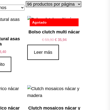
Agotado
Bolso clutch multi nácar
tural asas
€
59,90
€
35,94
a
8,40
Leer más
ito
ico nácar
Clutch mosaicos nácar y