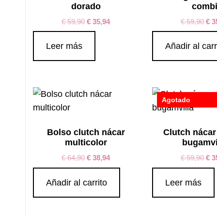
dorado
comb
€
59,90
€
35,94
€
59,90
€
3
Leer más
Añadir al carr
Agotado
Bolso clutch nácar
Clutch nácar
multicolor
bugamvi
€
64,90
€
38,94
€
59,90
€
3
Añadir al carrito
Leer más