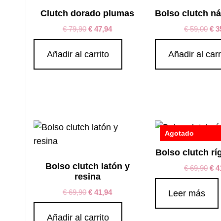
Clutch dorado plumas
Bolso clutch ná
€
79,90
€
47,94
€
59,00
€
3
Añadir al carrito
Añadir al carr
Agotado
Bolso clutch rí
Bolso clutch latón y
€
69,90
€
4
resina
€
69,90
€
41,94
Leer más
Añadir al carrito