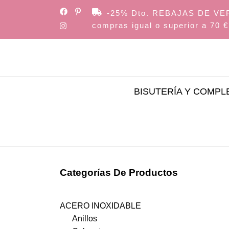
Skip
-25% Dto. REBAJAS DE VERAN
to
compras igual o superior a 70 €
the
content
BISUTERÍA Y COMP
Categorías De Productos
ACERO INOXIDABLE
Anillos