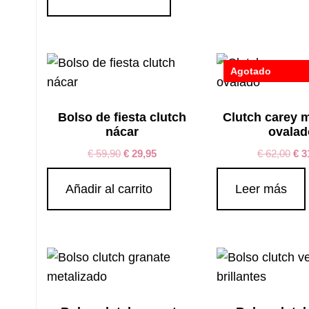
Agotado
Bolso de fiesta clutch
Clutch carey m
nácar
ovalad
€
59,90
€
29,95
€
62,00
€
3
Añadir al carrito
Leer más