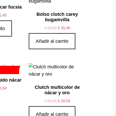
car fucsia
Bolso clutch carey
5,40
bugamvilla
€
59,00
€
35,40
ito
Añadir al carrito
gido nácar
Clutch multicolor de
1,94
nácar y oro
€
59,00
€
29,50
Añadir al carrito