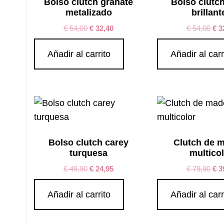
Bolso clutch granate
Bolso clutc
metalizado
brillant
€
54,00
€
32,40
€
54,00
€
3
Añadir al carrito
Añadir al carr
Bolso clutch carey
Clutch de 
turquesa
multico
€
49,90
€
24,95
€
79,90
€
3
Añadir al carrito
Añadir al carr