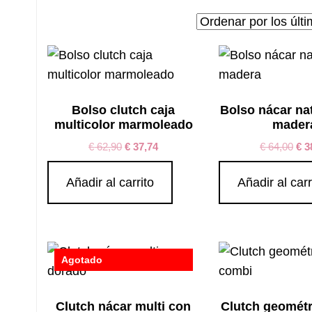
por
los
últimos
Bolso clutch caja
Bolso nácar na
multicolor marmoleado
mader
€
62,90
€
37,74
€
64,00
€
3
Añadir al carrito
Añadir al carr
Agotado
Clutch nácar multi con
Clutch geométr