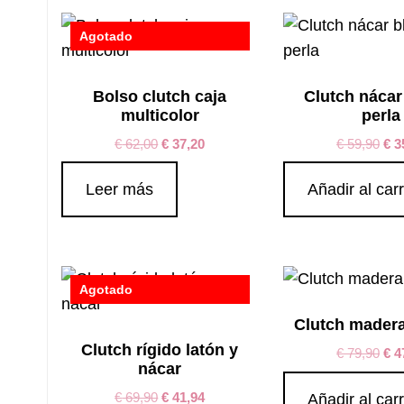
Agotado
Bolso clutch caja
Clutch nácar
multicolor
perla
€
62,00
€
37,20
€
59,90
€
3
Leer más
Añadir al carr
Agotado
Clutch madera
Clutch rígido latón y
€
79,90
€
4
nácar
€
69,90
€
41,94
Añadir al carr