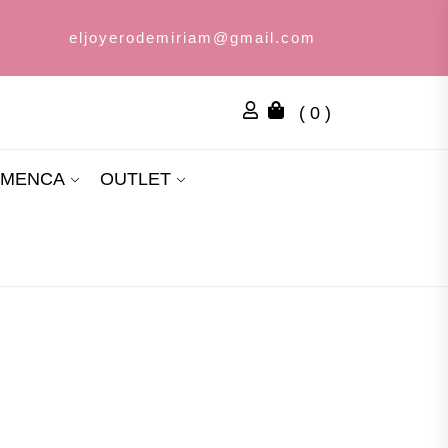
eljoyerodemiriam@gmail.com
( 0 )
AMENCA
OUTLET