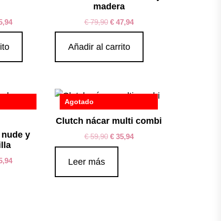
i
madera
5,94
€
79,90
€
47,94
ito
Añadir al carrito
Agotado
Clutch nácar multi combi
 nude y
€
59,90
€
35,94
lla
5,94
Leer más