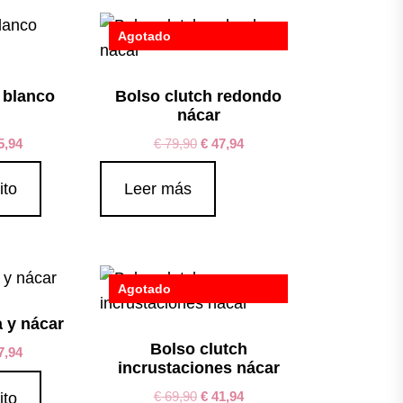
Agotado
 blanco
Bolso clutch redondo
nácar
5,94
€
79,90
€
47,94
ito
Leer más
Agotado
 y nácar
Bolso clutch
7,94
incrustaciones nácar
€
69,90
€
41,94
ito