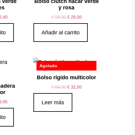
h verde
Bolso clutch nácar verde
es
y rosa
2,40
€
59,00
€
29,50
ito
Añadir al carrito
Agotado
Bolso rígido multicolor
madera
€
64,00
€
32,00
lor
9,95
Leer más
ito