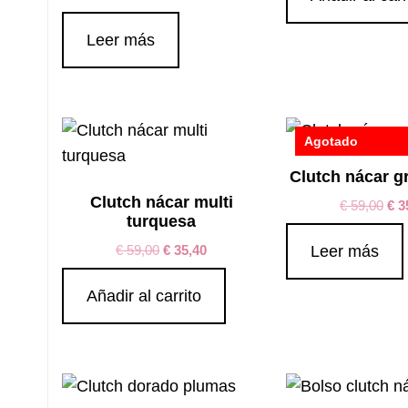
Leer más
Agotado
Clutch nácar gr
Clutch nácar multi
€
59,00
€
3
turquesa
€
59,00
€
35,40
Leer más
Añadir al carrito