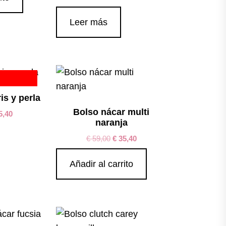
Leer más
is y perla
Bolso nácar multi
5,40
naranja
€
59,00
€
35,40
Añadir al carrito