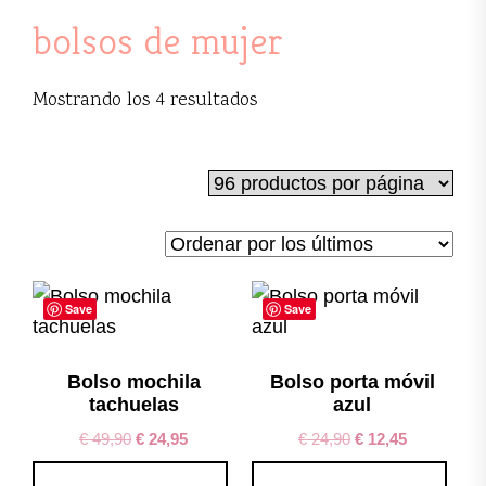
bolsos de mujer
Ordenado
Mostrando los 4 resultados
por
los
últimos
Save
Save
Bolso mochila
Bolso porta móvil
tachuelas
azul
€
49,90
€
24,95
€
24,90
€
12,45