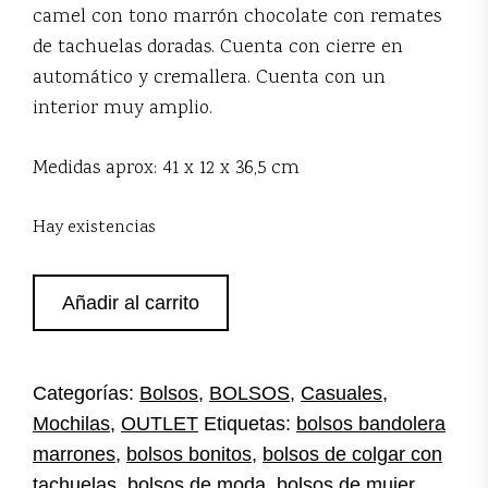
camel con tono marrón chocolate con remates
de tachuelas doradas. Cuenta con cierre en
automático y cremallera. Cuenta con un
interior muy amplio.
Medidas aprox: 41 x 12 x 36,5 cm
Hay existencias
Bolso
Añadir al carrito
mochila
tachuelas
cantidad
Categorías:
Bolsos
,
BOLSOS
,
Casuales
,
Mochilas
,
OUTLET
Etiquetas:
bolsos bandolera
marrones
,
bolsos bonitos
,
bolsos de colgar con
tachuelas
,
bolsos de moda
,
bolsos de mujer
,