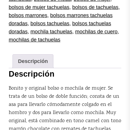
bolsos de mujer tachuelas
,
bolsos de tachuelas
,
bolsos marrones
,
bolsos marrones tachuelas
doradas
,
bolsos tachuelas
,
bolsos tachuelas
doradas
,
mochila tachuelas
,
mochilas de cuero
,
mochilas de tachuelas
Descripción
Descripción
Bonito y original bolso o mochila de mujer. Se
trata de un bolso de doble función; consta de un
asa para llevarlo cómodamente colgado en el
hombro y dos para llevarlo como mochila. Muy
original, está combinado en tono camel con tono
marrón chocolate con remates de tachuelas